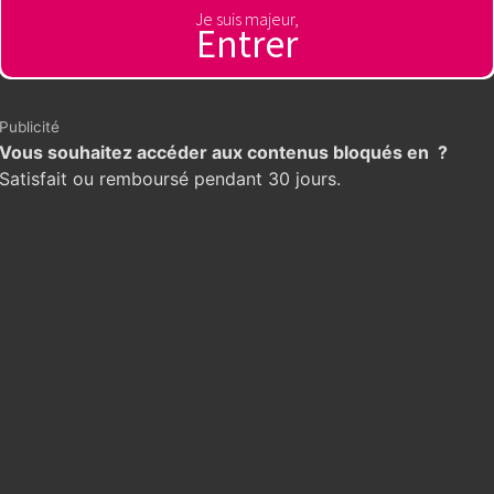
Je suis majeur,
Entrer
ns censure, sans limite !
Publicité
Vous souhaitez accéder aux contenus bloqués en ?
Satisfait ou remboursé pendant 30 jours.